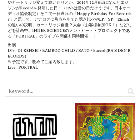
やカートリッジ変えて聴いたりとか。2014年12月6日はなんとエジ
ソンがRecordを発明した日！（12/6は音の日だそうです。日本オー
ディオ協会制定）そこで一日遅れの「Happy Birthday For Records
?」と題して、アナログに焦点をあてた聴き比べやLP、SP、12inch
の違いの説明、カートリッジ自慢？大会（お客様参加OK！）などな
どを計画中。INNER SCIENCEのノン・ビート・プロジェクトであ
る「PORTRAL」のライブを開催も同時開催！！
出演
DJs : DJ KENSEI / BAMBOO CHILD / SATO / kaccoh(RA’S DEN R
ECORDS)
※予定です。改めてご案内致します。
Live : PORTRAL