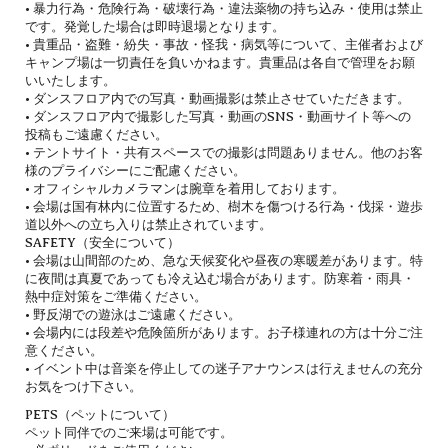
• 暴力行為・危険行為・破壊行為・違法薬物の持ち込み・使用は禁止
です。発覚した場合は即時退場となります。
• 貴重品・盗難・紛失・事故・怪我・病気等について、主催者および
キャンプ場は一切責任を負いかねます。貴重品は各自で管理をお願
いいたします。
• ダンスフロア内での写真・動画撮影は禁止させていただきます。
• ダンスフロア内で撮影した写真・動画のSNS・動画サイト等への
投稿もご遠慮ください。
• テントサイト・共有スペースでの撮影は問題ありません。他のお客
様のプライバシーにご配慮ください。
• オフィシャルカメラマンは腕章を着用しております。
• 会場は国有林内に位置するため、樹木を傷つける行為・伐採・遊歩
道以外への立ち入りは禁止されています。
SAFETY（安全について）
• 会場は山間部のため、急な天候変化や昼夜の寒暖差があります。特
に夜間は真夏であっても冷え込む場合があります。防寒着・雨具・
熱中症対策をご準備ください。
• 野反湖での遊泳はご遠慮ください。
• 会場内には段差や危険箇所があります。お子様連れの方は十分ご注
意ください。
• イベント中は音楽を停止しての迷子アナウンスは行えませんの充分
お気をつけ下さい。
PETS（ペットについて）
ペット同伴でのご来場は可能です。