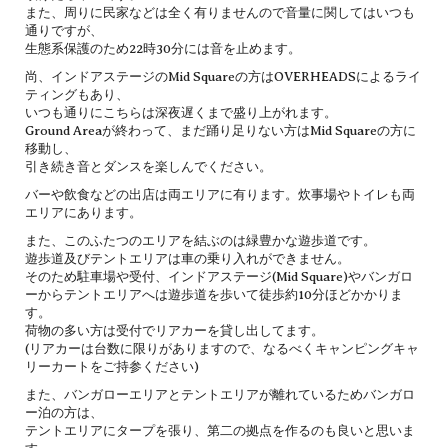
また、周りに民家などは全く有りませんので音量に関してはいつも
通りですが、
生態系保護のため22時30分には音を止めます。
尚、インドアステージのMid Squareの方はOVERHEADSによるライ
ティングもあり、
いつも通りにこちらは深夜遅くまで盛り上がれます。
Ground Areaが終わって、まだ踊り足りない方はMid Squareの方に
移動し、
引き続き音とダンスを楽しんでください。
バーや飲食などの出店は両エリアに有ります。炊事場やトイレも両
エリアにあります。
また、このふたつのエリアを結ぶのは緑豊かな遊歩道です。
遊歩道及びテントエリアは車の乗り入れができません。
そのため駐車場や受付、インドアステージ(Mid Square)やバンガロ
ーからテントエリアへは遊歩道を歩いて徒歩約10分ほどかかりま
す。
荷物の多い方は受付でリアカーを貸し出してます。
(リアカーは台数に限りがありますので、なるべくキャンピングキャ
リーカートをご持参ください)
また、バンガローエリアとテントエリアが離れているためバンガロ
ー泊の方は、
テントエリアにタープを張り、第二の拠点を作るのも良いと思いま