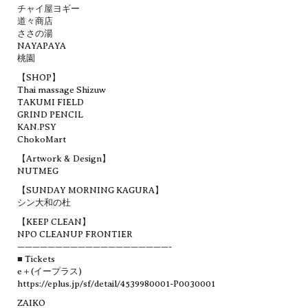
チャイ屋ヨギー
道々商店
ささの湯
NAYAPAYA
桃園
【SHOP】
Thai massage Shizuw
TAKUMI FIELD
GRIND PENCIL
KAN.PSY
ChokoMart
【Artwork & Design】
NUTMEG
【SUNDAY MORNING KAGURA】
シン大和の杜
【KEEP CLEAN】
NPO CLEANUP FRONTIER
————————————————————-
■ Tickets
e＋(イープラス)
https://eplus.jp/sf/detail/4539980001-P0030001
ZAIKO