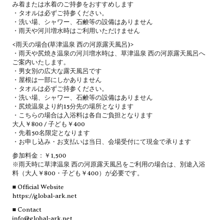
み着または水着のご持参をおすすめします
・タオルは必ずご持参ください。
・洗い場、シャワー、石鹸等の設備はありません
・雨天や河川増水時はご利用いただけません
<雨天の場合(草津温泉 西の河原露天風呂)>
・雨天や尻焼き温泉の河川増水時は、草津温泉 西の河原露天風呂へ
ご案内いたします。
・男女別の広大な露天風呂です
・屋根は一部にしかありません
・タオルは必ずご持参ください。
・洗い場、シャワー、石鹸等の設備はありません
・尻焼温泉より約15分先の場所となります
・こちらの場合は入浴料は各自ご負担となります
大人￥800 / 子ども￥400
・先着50名限定となります
・お申し込み・お支払いは当日、会場受付にて現金で承ります
参加料金：￥1,500
※雨天時に草津温泉 西の河原露天風呂をご利用の場合は、別途入浴
料（大人￥800・子ども￥400）が必要です。
■ Official Website
https://global-ark.net
■ Contact
info@global-ark.net