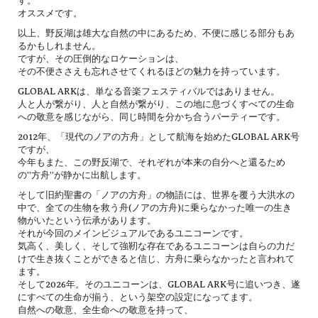
す。
オススメです。
以上、野反湖は雄大な自然の中にあるため、不便に感じる部分もあ
るかもしれません。
ですが、その圧倒的なロケーションは、
その不便ささえも忘れさせてくれるほどの魅力を持っています。
GLOBAL ARKは、単なる音楽フェスティバルではありません。
人と人が繋がり、人と自然が繋がり、この地に息づくすべての生命
への敬意を感じながら、同じ時間を分かち合うパーティーです。
2012年、「現代のノアの方舟」として航海を始めたGLOBAL ARK号
ですが、
今年もまた、この野反湖で、それぞれが本来の自分へと還るため
の”方舟”が静かに出航します。
そして旧約聖書の「ノアの方舟」の物語には、世界を覆う大洪水の
中で、全ての生物を救う舟(ノアの方舟)に乗らなかった唯一の生き
物がいたという伝承があります。
それが今回のメインビジュアルであるユニコーンです。
気高く、美しく、そして強靭な存在であるユニコーンは自らの力だ
けで生き抜くことができると信じ、方舟に乗らなかったと言われて
ます。
そして2026年。そのユニコーンは、GLOBAL ARK号に追いつき、遂
にすべての生命が揃う、という架空の設定になってます。
自然への敬意、全生命への敬意を持って、