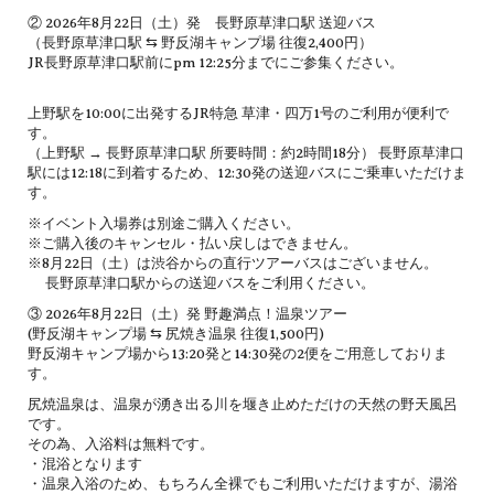
② 2026年8月22日（土）発 長野原草津口駅 送迎バス
（長野原草津口駅 ⇆ 野反湖キャンプ場 往復2,400円）
JR長野原草津口駅前にpm 12:25分までにご参集ください。
上野駅を10:00に出発するJR特急 草津・四万1号のご利用が便利で
す。
（上野駅 → 長野原草津口駅 所要時間：約2時間18分） 長野原草津口
駅には12:18に到着するため、12:30発の送迎バスにご乗車いただけま
す。
※イベント入場券は別途ご購入ください。
※ご購入後のキャンセル・払い戻しはできません。
※8月22日（土）は渋谷からの直行ツアーバスはございません。
長野原草津口駅からの送迎バスをご利用ください。
③ 2026年8月22日（土）発 野趣満点！温泉ツアー
(野反湖キャンプ場 ⇆ 尻焼き温泉 往復1,500円)
野反湖キャンプ場から13:20発と14:30発の2便をご用意しておりま
す。
尻焼温泉は、温泉が湧き出る川を堰き止めただけの天然の野天風呂
です。
その為、入浴料は無料です。
・混浴となります
・温泉入浴のため、もちろん全裸でもご利用いただけますが、湯浴