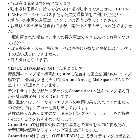
• 当日券は現金販売のみとなります。
• 駐車場利用券をお持ちでない方は場内駐車はできません。GLOBA
L ARKオフィシャルバスまたは公共交通機関をご利用ください。
• 場内への車両の入庫は、スタッフの案内に従ってください。
• お帰りの際の出庫は自由ですが、開催中の車の出し入れはできませ
ん。
一度出庫された場合は、車での再入庫はできませんのでお気をつけ
ください。
• 出演者変更・天災・悪天候・その他やむを得ない事情によるチケッ
トの払い戻しはできません。
• 雨天決行となります。
VENUE INFORMATION（会場について）
野反湖キャンプ場は標高約1,500mに位置する国立公園内のキャンプ
場です。 会場は大きく分けて Ground Area と Mid Square の2つの
エリアで構成されています。
テントサイト及び野外ステージのGround Areaへはキャンプ場入口
から徒歩約10分（８８０m）です。
遊歩道およびテントサイトエリアへの車両の乗り入れはできません
ので受付ではリアカーを貸し出しております。
台数に限りがありますので、キャンピングキャリーカートをご持参
いただくことをおすすめいたします。
Ground Areaでは国立公園の自然環境との調和を大切にするため、
大型照明や派手なライティング演出は行えません。
Ground Area終了後は、OVERHEADSによるライティング演出とと