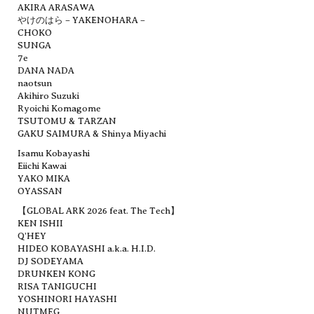
AKIRA ARASAWA
やけのはら – YAKENOHARA –
CHOKO
SUNGA
7e
DANA NADA
naotsun
Akihiro Suzuki
Ryoichi Komagome
TSUTOMU & TARZAN
GAKU SAIMURA & Shinya Miyachi
Isamu Kobayashi
Eiichi Kawai
YAKO MIKA
OYASSAN
【GLOBAL ARK 2026 feat. The Tech】
KEN ISHII
Q’HEY
HIDEO KOBAYASHI a.k.a. H.I.D.
DJ SODEYAMA
DRUNKEN KONG
RISA TANIGUCHI
YOSHINORI HAYASHI
NUTMEG