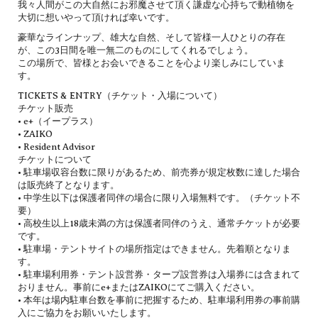
我々人間がこの大自然にお邪魔させて頂く謙虚な心持ちで動植物を
大切に想いやって頂ければ幸いです。
豪華なラインナップ、雄大な自然、そして皆様一人ひとりの存在
が、この3日間を唯一無二のものにしてくれるでしょう。
この場所で、皆様とお会いできることを心より楽しみにしていま
す。
TICKETS & ENTRY（チケット・入場について）
チケット販売
• e+（イープラス）
• ZAIKO
• Resident Advisor
チケットについて
• 駐車場収容台数に限りがあるため、前売券が規定枚数に達した場合
は販売終了となります。
• 中学生以下は保護者同伴の場合に限り入場無料です。（チケット不
要）
• 高校生以上18歳未満の方は保護者同伴のうえ、通常チケットが必要
です。
• 駐車場・テントサイトの場所指定はできません。先着順となりま
す。
• 駐車場利用券・テント設営券・タープ設営券は入場券には含まれて
おりません。事前にe+またはZAIKOにてご購入ください。
• 本年は場内駐車台数を事前に把握するため、駐車場利用券の事前購
入にご協力をお願いいたします。