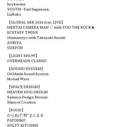
heykazma
YOUTH -Yuri Sugawara-
LiaRako
【GLOBAL ARK 2026 feat. LIVE】
HENTAI CAMERA MAN ♡ with YOU THE ROCK★
ECSTASY TWINS
shamanriyo with Takayuki Suzuki
AOKIYA
SUEPON
【LIGHT SHOW】
OVERHEADS CLASSIC
【SOUND SYSTEM】
OtOdashi Sound System
Monad Wave
【SPACE DESIGN】
HEAVEN HUG DESIGN
Samaya Design Bivouac
Shinovi Creation
【FOOD】
からあげ“和”まんまる
PATONKO
SOLTY KITCHEN