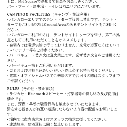
もに、Mid Squareで深夜まで音楽をお楽しみください。
バー・フード・炊事場・トイレは両エリアにございます。
CAMPING & FACILITIES（キャンプ・施設利用）
• バンガローエリアでのテント・タープ設営は禁止です。 テント・
タープをご利用の方はGround Areaのあるテントサイトをご利用く
ださい。
• バンガローご利用の方は、テントサイトにタープを張り、第二の拠
点としてご利用いただくことをオススメします。
• 会場内では電源供給は行っておりません。充電が必要な方はモバイ
ルバッテリー等をご持参ください。
• バーベキュー・焚き火は直火禁止です。必ず焚き火台をご使用くだ
さい。
• バーベキュー棟もご利用いただけます。
• ゴミおよびお持ち込みいただいた物は必ずお持ち帰りください。
• 電車・オフィシャルバスでご来場の方でお困りの際はスタッフまで
ご相談ください。
RULES（その他・禁止事項）
• ラジカセ・Bluetoothスピーカー・打楽器等の持ち込み及び使用は
禁止です。
また、深夜・早朝の騒音行為も禁止させていただきます。
滞在する皆さんがお互い迷惑にならないよう音の配慮をお願いしま
す。
• 場内では案内表示およびスタッフの指示に従ってください。
• 違法駐車、飲酒運転は固く禁止いたします。