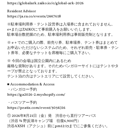
https://globalark.zaiko.io/e/global-ark-2026
Resident Advisor
https://ja.ra.co/events/2447618
※駐車場利用券・テント設営券は入場券に含まれておりません。
e+またはZAIKOにて事前購入をお願いいたします。
駐車場台数把握のため、駐車場利用券は事前販売制となります。
※ e＋でのご購入の際、前売り券、駐車場券、テント券はまとめて
お申込いただけないシステムのため、それぞれ前売・駐車券・テン
ト券等、必要なチケットを席種毎にご購入下さい。
※ 今回の会場は国立公園内にあるため
厳格な規制があります。そのためバンガローサイトにはテントやタ
ープが禁止となっております。
テント泊の方はテントエリアにて設営してください。
■ Accommodation & Access
・バンガロー予約
https://ga2026-2.myshopify.com/
・バスツアー予約
https://peatix.com/event/5054316
① 2026年8月21日（金）発 渋谷から直行ツアーバス
（渋谷 ⇆ 野反湖キャンプ場 往復6,900円）
渋谷AXSH（アクシュ）前にpm12:15までにご参集ください。