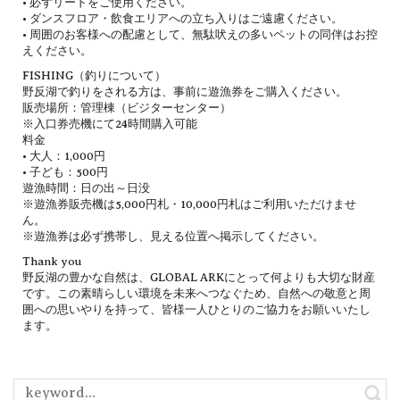
• 必ずリードをご使用ください。
• ダンスフロア・飲食エリアへの立ち入りはご遠慮ください。
• 周囲のお客様への配慮として、無駄吠えの多いペットの同伴はお控
えください。
FISHING（釣りについて）
野反湖で釣りをされる方は、事前に遊漁券をご購入ください。
販売場所：管理棟（ビジターセンター）
※入口券売機にて24時間購入可能
料金
• 大人：1,000円
• 子ども：500円
遊漁時間：日の出～日没
※遊漁券販売機は5,000円札・10,000円札はご利用いただけませ
ん。
※遊漁券は必ず携帯し、見える位置へ掲示してください。
Thank you
野反湖の豊かな自然は、GLOBAL ARKにとって何よりも大切な財産
です。この素晴らしい環境を未来へつなぐため、自然への敬意と周
囲への思いやりを持って、皆様一人ひとりのご協力をお願いいたし
ます。