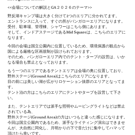
<<会場についての解説とGA２０２６のテーマ>>
野反湖キャンプ場は大きく分けて2つのエリアに分かれてます。
エントランスに入って、すぐの所がバンガローエリアになります。
受付、駐車場、管理棟、シャワーはこちら側にあります。
そして、インドアステージであるMid Squareは、こちらのエリアに
なります。
今回の会場は国立公園内に位置しているため、環境保護の観点から
国による厳格な区画規制が設けられております。
そのため、バンガローエリア内でのテント・タープの設営は、いか
なる場合も禁止となっております。
もう一つのエリアであるテントエリアは会場の奥に位置しており、
野外ステージ(Ground Area)はこちらのエリアになります。
目の前には美しい湖が広がりロケーション抜群のエリアとなってま
す。
テント泊の方はこちらのエリアにテントやタープを設営して下さ
い。
また、テントエリアでは派手な照明やムービングライトなどは禁止
されている為、
野外ステージ(Ground Area)の方はいつもと違った感じになります。
今回は国立公園内であるため、派手なライティング演出はできませ
んが、大自然に同化し、月明かりの下で音だけに集中してハマって
頂けたら幸いです。