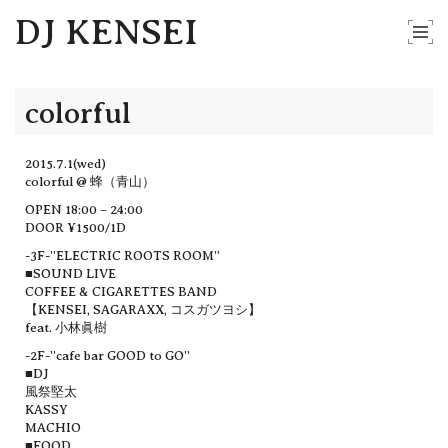
DJ KENSEI
colorful
2015.7.1(wed)
colorful @ 蜂（青山）
OPEN 18:00 – 24:00
DOOR ¥1500/1D
-3F-”ELECTRIC ROOTS ROOM”
■SOUND LIVE
COFFEE & CIGARETTES BAND
【KENSEI, SAGARAXX, コスガツヨシ】
feat. 小林眞樹
-2F-”cafe bar GOOD to GO”
■DJ
風祭堅太
KASSY
MACHIO
■FOOD