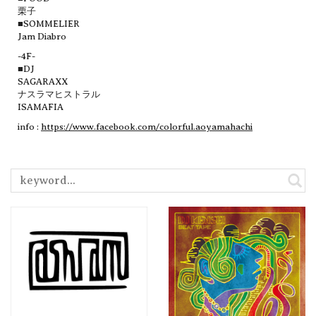
栗子
■SOMMELIER
Jam Diabro
-4F-
■DJ
SAGARAXX
ナスラマヒストラル
ISAMAFIA
info :
https://www.facebook.com/colorful.aoyamahachi