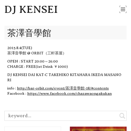
DJ KENSEI
茶澤音學館
2015.8.4(TUE)
茶澤音學館 @ ORBIT（三軒茶屋）
OPEN : START 20:00～26:00
CHARGE : FREE(1st Drink ￥1000)
DJ KENSEI DAI KAT-C TAKEHIKO KITAHARA IKEDA MASANO
RI
info :
http://bar-orbit.com/event/茶澤音學館-18/#contents
Facebook :
https://www.facebook.com/chazawaongakukan